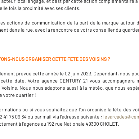
acteur local engagé, et c’est par cette action complémentaire à 
e fois la proximité avec ses clients.
es actions de communication de la part de la marque autour d
nt dans la rue, avec la rencontre de votre conseiller du quartier
VONS-NOUS ORGANISER CETTE FETE DES VOISINS ?
ialement prévue cette année le 02 juin 2023. Cependant, nous pou
nt cette date. Votre agence CENTURY 21 vous accompagnera m
es Voisins. Nous nous adaptons aussi à la météo, que nous esp
 votre quartier !
ormations ou si vous souhaitez que l’on organise la fête des voi
41 75 09 64 ou par mail via l’adresse suivante :
lesarcades@cent
rectement à l’agence au 192 rue Nationale 49300 CHOLET.