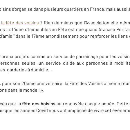
isins s’organise dans plusieurs quartiers en France, mais aussi à 
e la fête des voisins
? Rien de mieux que l’Association elle-mêm
isins : « L'idée d'Immeubles en Fête est née quand Atanase Périf
s d'amis " dans le 17ème arrondissement pour renforcer les liens
mbreux projets comme un service de parrainage pour les voisins
personnes seules, un service d'aide aux personnes à mobilité
es-garderies à domicile...
, pour son 20ème anniversaire, la Fête des Voisins a même réuni
ions dans le monde ! ».
ccès que la
fête des Voisins
se renouvèle chaque année. Cette a
 puisque les années Covid nous ont empêché de vivre cet événem