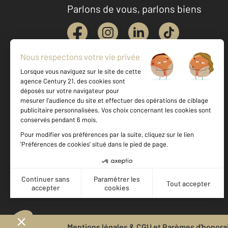
Parlons de vous, parlons biens
Votre agence est notée
Achat
Location
Vente
Gestion
9,2
/
10
9,5/10
Mentions légales & CGU et Barèmes d'honora