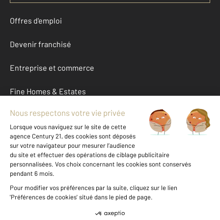
Offres d'emploi
Devenir franchisé
Entreprise et commerce
Fine Homes & Estates
À propos
International
Nous contacter
Mentions légales & CGU et Barèmes d'honoraires
Données personnelles