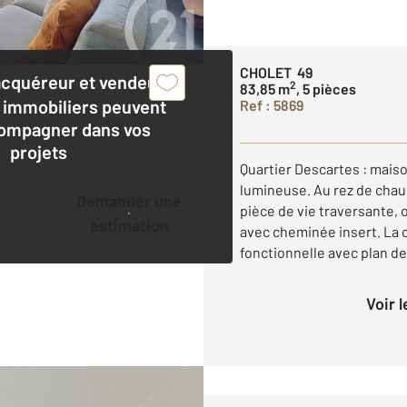
CHOLET 49
acquéreur et vendeur,
2
83,85 m
, 5 pièces
 immobiliers peuvent
Ref : 5869
ompagner dans vos
projets
Quartier Descartes : mais
lumineuse. Au rez de chau
Demander une
pièce de vie traversante, 
estimation
avec cheminée insert. La c
fonctionnelle avec plan de 
Voir 