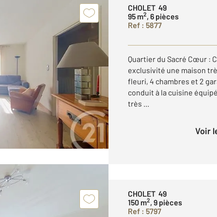
CHOLET 49
2
95 m
, 6 pièces
Ref : 5877
Quartier du Sacré Cœur : 
exclusivité une maison trè
fleuri, 4 chambres et 2 ga
conduit à la cuisine équi
très ...
Voir 
CHOLET 49
2
150 m
, 9 pièces
Ref : 5797