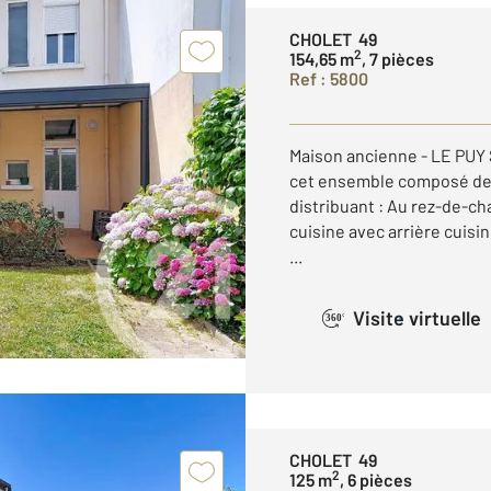
CHOLET 49
2
154,65 m
, 7 pièces
Ref : 5800
Maison ancienne - LE PUY
cet ensemble composé de :
distribuant : Au rez-de-ch
cuisine avec arrière cuisine
...
Visite virtuelle
360°
CHOLET 49
2
125 m
, 6 pièces