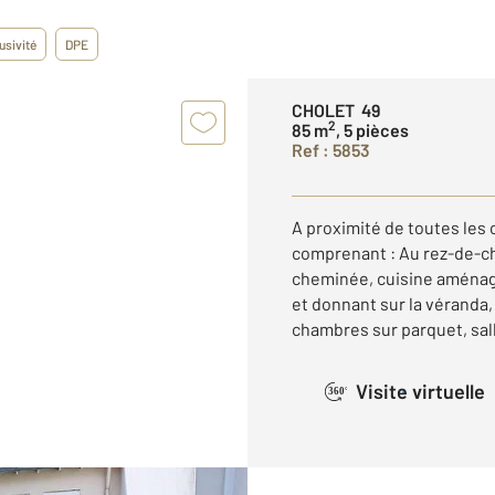
usivité
DPE
CHOLET 49
2
85 m
, 5 pièces
Ref : 5853
A proximité de toutes les
comprenant : Au rez-de-ch
cheminée, cuisine aménagé
et donnant sur la véranda,
chambres sur parquet, salle
Visite virtuelle
360°