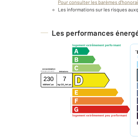
Pour consulter les barèmes d'honorair
Les informations sur les risques auxq
Les performances énerg
logement extrêmement performant
*
consommation
(énergie primaire)
émissions
230
7
2
2
kWh/m
.an
kg CO
/m
.an
2
logement extrêmement peu performant