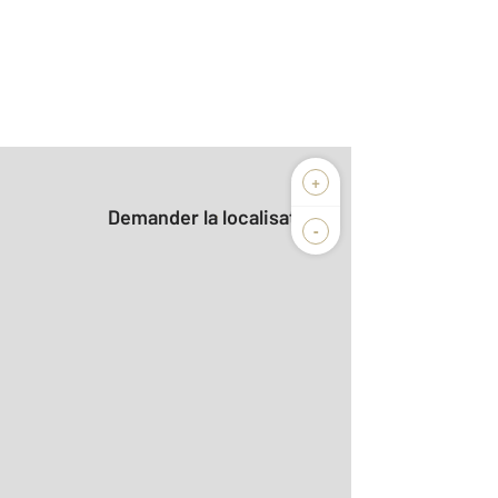
+
Demander la localisation
-
r le détail]