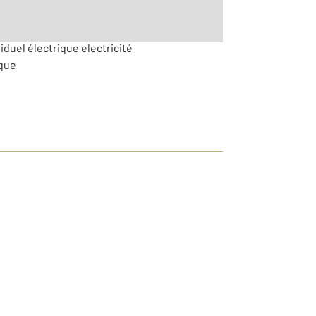
iduel électrique electricité
ique