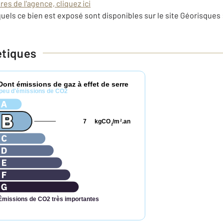
es de l'agence, cliquez ici
uels ce bien est exposé sont disponibles sur le site Géorisques 
étiques
Dont émissions de gaz à effet de serre
peu d'émissions de CO2
7
kgCO
/m
.an
2
2
Émissions de CO2 très importantes