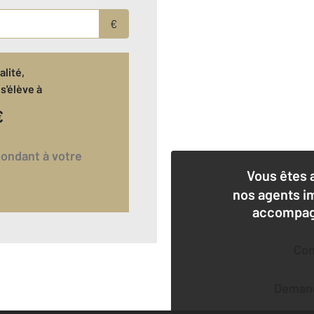
€
lité,
s'élève à
€
Vous êtes 
nos agents i
accompagn
Co
Deman