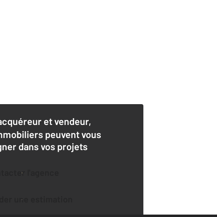
acquéreur et vendeur,
mmobiliers peuvent vous
er dans vos projets
ntacter l'agence
der une estimation