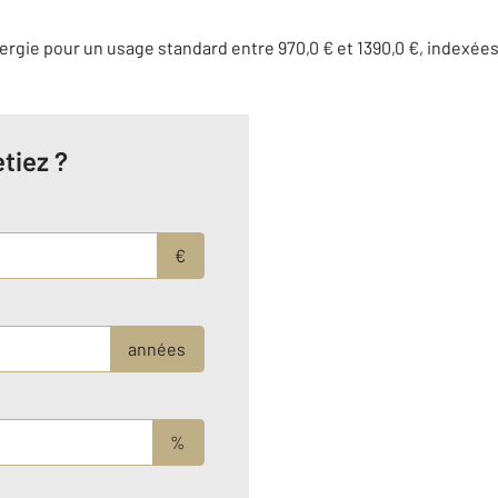
rgie pour un usage standard entre 970,0 € et 1390,0 €, indexée
tiez ?
€
années
%