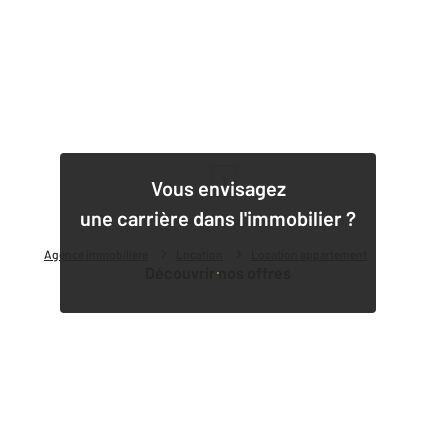
1
Vous envisagez
une carrière dans l'immobilier ?
Agence immobilière
Location
Location appartement
Découvrir nos offres