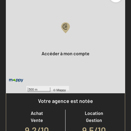
Parlons de vous, parlons biens
Votre compte :
Accéder à mon compte
500 m
©
Mappy
Votre agence est notée
Achat
Location
Vente
Gestion
9,2
/
10
9,5/10