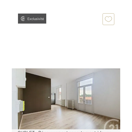
Exclusivité
CHOLET 49
2
40,09 m
, 2 pièces
Ref : 5766
Appartement T2 à louer
630 €
par mois charges comprises