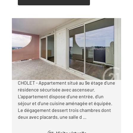
CHOLET 49
2
77,85 m
, 4 pièces
Ref : 5903
Appartement à louer
720 €
par mois charges comprises
CHOLET - Appartement situé au 9e étage d'une
résidence sécurisée avec ascenseur.
L'appartement dispose d'une entrée, d'un
séjour et d'une cuisine aménagée et équipée.
Le dégagement dessert trois chambres dont
deux avec placards, une salle d ...