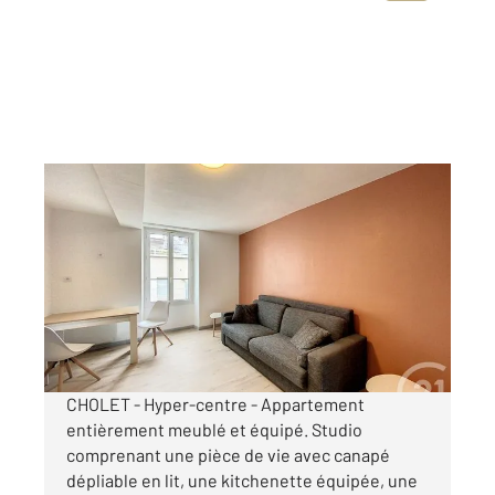
CHOLET 49
2
24,02 m
, 1 pièce
Ref : 5890
Appartement Studio à louer
475 €
par mois charges comprises
CHOLET - Hyper-centre - Appartement
entièrement meublé et équipé. Studio
comprenant une pièce de vie avec canapé
dépliable en lit, une kitchenette équipée, une