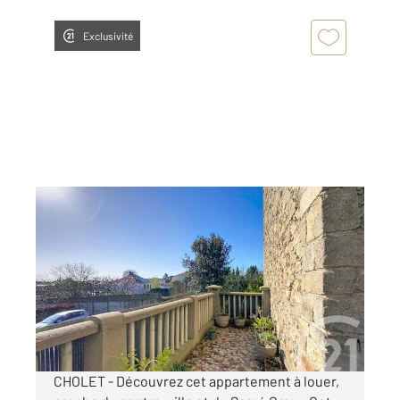
Exclusivité
CHOLET 49
2
40,09 m
, 2 pièces
Ref : 5910
Appartement T2 à louer
533 €
par mois charges comprises
CHOLET - Découvrez cet appartement à louer,