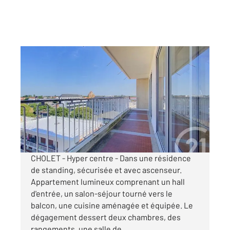
CHOLET 49
2
102 m
, 4 pièces
Ref : 5886
Appartement à louer
995 €
par mois charges comprises
CHOLET - Hyper centre - Dans une résidence
de standing, sécurisée et avec ascenseur.
Appartement lumineux comprenant un hall
d'entrée, un salon-séjour tourné vers le
balcon, une cuisine aménagée et équipée. Le
dégagement dessert deux chambres, des
rangements, une salle de ...