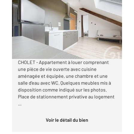
CHOLET 49
2
18,56 m
, 2 pièces
Ref : 5895
Appartement F2 à louer
450 €
par mois charges comprises
CHOLET - Appartement à louer comprenant
une pièce de vie ouverte avec cuisine
aménagée et équipée, une chambre et une
salle d'eau avec WC. Quelques meubles mis à
disposition comme indiqué sur les photos.
Place de stationnement privative au logement
...
Voir le détail du bien