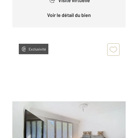
Visite virtuelle
360°
Voir le détail du bien
Exclusivité
CHOLET 49
2
45 m
, 2 pièces
Ref : 5799
Appartement T2 à louer