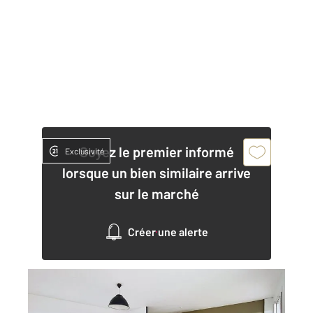
Soyez le premier informé
Exclusivité
lorsque un bien similaire arrive
sur le marché
Créer une alerte
CHOLET 49
2
77,85 m
, 4 pièces