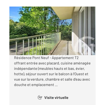
CHOLET 49
2
45 m
, 2 pièces
Ref : 5907
Appartement T2 à louer
453 €
par mois charges comprises
Résidence Pont Neuf - Appartement T2
offrant entrée avec placard, cuisine aménagée
indépendante (meubles hauts et bas, évier,
hotte), séjour ouvert sur le balcon à l'Ouest et
vue sur la verdure, chambre et salle d'eau avec
douche et emplacement ...
Visite virtuelle
360°