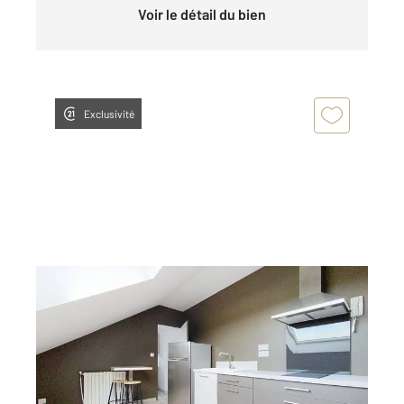
Voir le détail du bien
Exclusivité
CHOLET 49
2
18,56 m
, 2 pièces
Ref : 5908
Appartement F2 à louer
372 €