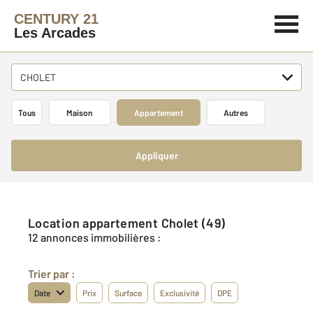
CENTURY 21
Les Arcades
CHOLET
Tous
Maison
Appartement
Autres
Appliquer
Location appartement Cholet (49)
12 annonces immobilières :
Trier par :
Date
Prix
Surface
Exclusivité
DPE