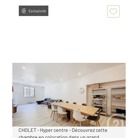
Exclusivité
CHOLET 49
2
12 m
, 1 pièce
Ref : 5854
Appartement Chambre à louer
370 €
par mois charges comprises
CHOLET - Hyper centre - Découvrez cette
chambre en colocation dans un grand