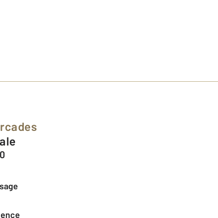
Arcades
nale
00
ssage
agence