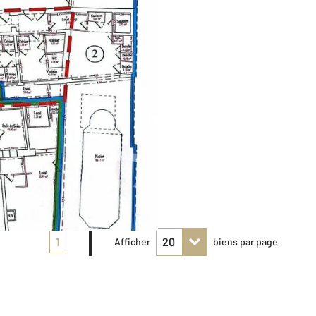
1
Afficher
biens par page